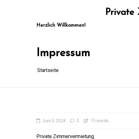
Zum
Inhalt
Private
springen
Herzlich Willkommen!
Impressum
Startseite
Juni 5, 2024
0
15 words
Private Zimmervermietung